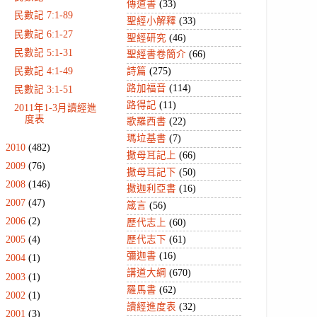
傳道書
(33)
民數記 7:1-89
聖經小解釋
(33)
民數記 6:1-27
聖經研究
(46)
民數記 5:1-31
聖經書卷簡介
(66)
民數記 4:1-49
詩篇
(275)
路加福音
(114)
民數記 3:1-51
路得記
(11)
2011年1-3月讀經進
度表
歌羅西書
(22)
瑪垃基書
(7)
►
2010
(482)
撒母耳記上
(66)
►
2009
(76)
撒母耳記下
(50)
►
2008
(146)
撒迦利亞書
(16)
►
2007
(47)
箴言
(56)
►
2006
(2)
歷代志上
(60)
歷代志下
(61)
►
2005
(4)
彌迦書
(16)
►
2004
(1)
講道大綱
(670)
►
2003
(1)
羅馬書
(62)
►
2002
(1)
讀經進度表
(32)
►
2001
(3)