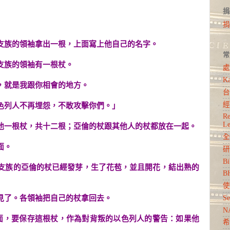
捐
捐
一支族的領袖拿出一根，上面寫上他自己的名字。
常
一支族的領袖有一根杖。
處
Ka
面，就是我跟你相會的地方。
台
經
以色列人不再埋怨，不敢攻擊你們。」
R
Le
袖給他一根杖，共十二根；亞倫的杖跟其他人的杖都放在一起。
全
面。
研
Bi
利未支族的亞倫的杖已經發芽，生了花苞，並且開花，結出熟的
B
使
Se
看見了。各領袖把自己的杖拿回去。
N
櫃前面，要保存這根杖，作為對背叛的以色列人的警告：如果他
希