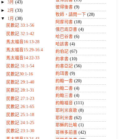
►
3月
(43)
彼得後書
(9)
►
2月
(33)
牧師，請問一下
(28)
▼
1月
(38)
阿摩司書
(18)
民數記 33:1-56
俄巴底亞書
(4)
民數記 32:1-42
哈巴谷書
(6)
馬太福音16:13-28
哈該書
(4)
馬太福音15:29-16:4
約伯記
(67)
馬太福音14:22-33
約拿書
(10)
民數記 31:1-54
約書亞記
(56)
約珥書
(9)
民數記30:1-16
約翰一書
(20)
民數記 29:1-40
約翰二書
(4)
民數記 28:1-31
約翰三書
(4)
民數記 27:1-23
約翰福音
(111)
民數記 26:1-65
耶利米哀歌
(8)
民數記 25:1-18
耶利米書
(62)
民數記 24:1-25
耶穌的比喻
(1)
民數記 23:1-30
哥林多前書
(42)
馬太福音13:24-43