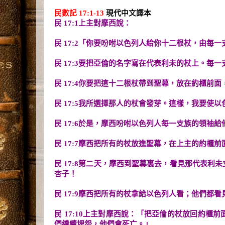
民數記 17:1-13
現代中文譯本
民 17:1上主對摩西說：
民 17:2「你要吩咐以色列人給你十二根杖，由每
民 17:3要把亞倫的名字寫在代表利未的杖上。每
民 17:4你要把這十二根杖帶到聖幕，放在約櫃前
民 17:5我所選擇那人的杖會發芽。這樣，我要使
民 17:6於是，摩西吩咐以色列人每一支族的領
民 17:7摩西把所有的杖放進聖幕，在上主的約櫃前
民 17:8第二天，摩西到聖幕裏去，看見那代表
杏子！
民 17:9摩西把所有的杖拿給以色列人看；他們都
民 17:10上主對摩西說：「把亞倫的杖放回約
們繼續埋怨，他們會死亡。」