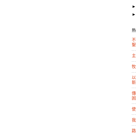
熱
不
聖
主
牧
以
新
傳
困
使
我
路