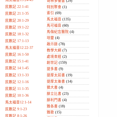
哥林多後書
(29)
民數記 22:1-41
特別聚會
(1)
索引
(69)
民數記 21:1-35
馬太福音
(135)
民數記 20:1-29
馬可福音
(60)
民數記 19:1-22
馬偕紀念醫院
(4)
民數記 18:1-32
培靈
(4)
民數記 17:1-13
啟示錄
(78)
馬太福音12:22-37
教學大綱
(7)
民數記 16:1-50
處境查經
(2)
民數記 15:1-41
創世記
(159)
民數記 14:1-45
提多書
(9)
民數記 13:1-33
提摩太前書
(19)
提摩太後書
(14)
民數記 12:1-16
猶大書
(4)
民數記 11:1-35
腓立比書
(23)
民數記 10:1-36
腓利門書
(4)
馬太福音12:1-14
雅各書
(18)
民數記 9:1-23
雅歌
(15)
民數記 8:1-26