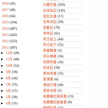
►
2018
(43)
以賽亞書
(203)
►
2017
(46)
出埃及記
(145)
►
2016
(64)
加拉太書
(17)
尼希米記
(29)
►
2015
(194)
民數記
(76)
►
2014
(407)
申命記
(61)
►
2013
(442)
列王紀上
(64)
►
2012
(525)
列王紀下
(55)
▼
2011
(497)
西番雅書
(5)
►
12月
(49)
但以理書
(16)
►
11月
(40)
何西阿書
(16)
►
10月
(52)
利未記
(58)
►
9月
(39)
希伯來書
(35)
►
8月
(44)
那鴻書
(6)
►
7月
(35)
使徒行傳
(99)
使徒信經
(5)
►
6月
(37)
帖撒羅尼迦前書
(13)
►
5月
(36)
帖撒羅尼迦後書
(8)
►
4月
(51)
彼得前書
(13)