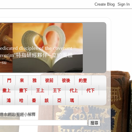
穌時代"Haverim"特指研經夥伴─立約團體
su
門
來
雅
彼前
彼後
約壹
撒上
撒下
王上
王下
代上
代下
鴻
哈
番
該
亞
瑪
尋本網誌/聖經小解釋