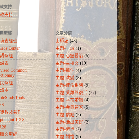
款支持
款支持
用聖經
文章分類
境查經班
士師記
(43)
iros Center
主題-十誡
(1)
語聖經
主題-心靈醫治
(5)
課表
主題-主禱文
(19)
evised Common
主題-抓住
(4)
ctionary
主題-改變
(8)
民聖經
主題-使命系列
(9)
讀本
主題-受難與復活
(27)
bleStudyTools
主題-幸福婚姻
(4)
HS
主題-金錢管家
(5)
徒教父著作
主題-信經
(5)
ptuagint-LXX
主題-活出美好
(2)
A28
主題-起造
(7)
臘文聖經
主題-婚禮
(9)