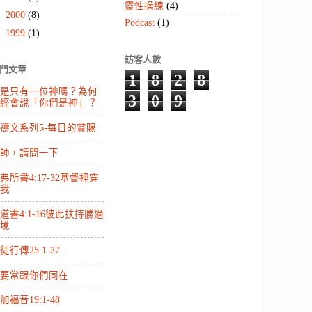
靈性操練
(4)
►
2000
(8)
Podcast
(1)
►
1999
(1)
訪客人數
門文章
1
8
2
8
是只有一位神嗎？為何
3
0
9
經會說「你們是神」？
禱文系列5-每日的賞賜
師，請問一下
弗所書4:17-32基督裡穿
我
道書4:1-16彼此扶持勝過
境
徒行傳25:1-27
要常跟你們同在
加福音19:1-48