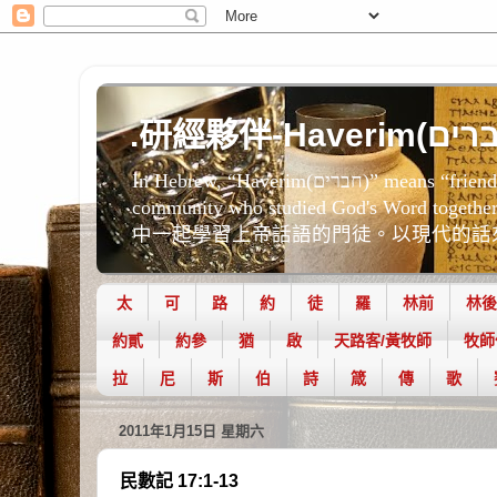
In Hebrew, “Haverim(חברים)” means “friends.” In Jesus' day Haverim were companions in study - those dedicated disciples of the covenant
community who studied God's W
中一起學習上帝話語的門徒。以現代的話來說就是「屬
太
可
路
約
徒
羅
林前
林後
約貳
約參
猶
啟
天路客/黃牧師
牧師
拉
尼
斯
伯
詩
箴
傳
歌
2011年1月15日 星期六
民數記 17:1-13