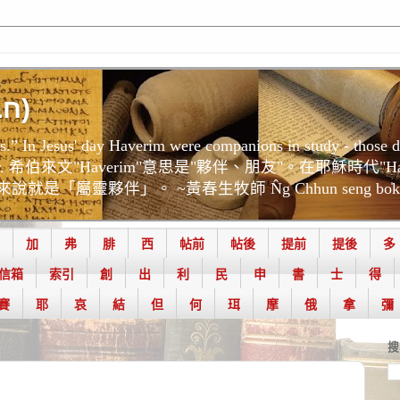
.研經夥伴-Haverim(חברים)
ord together. 希伯來文"Haverim"意思是"夥伴、朋友"。在耶
靈夥伴」。 ~黃春生牧師 N̂g Chhun seng bo̍k-
加
弗
腓
西
帖前
帖後
提前
提後
多
信箱
索引
創
出
利
民
申
書
士
得
賽
耶
哀
結
但
何
珥
摩
俄
拿
彌
搜