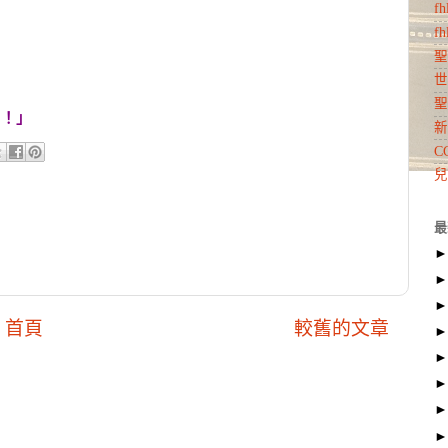
f
f
聖
世
聖
了！」
新
C
兒
最
首頁
較舊的文章