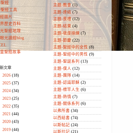
hl聖經
主題-教會
(1)
hl聖經工具
主題-連結
(7)
經圖片
主題-喪禮
(12)
界歷史百科
主題-結果
(4)
光聖經地理
主題-敬虔操練
(7)
眼光讀經blog
主題-節慶
(22)
CEL
主題-聖經中的女性
(8)
童聖經故事
主題-聖經中的男性
(9)
主題-聖誕系列
(13)
新文章
主題-僕人
(12)
►
2026
(18)
主題-團隊
(14)
主題-認識耶穌
(2)
►
2025
(37)
主題-標竿人生
(6)
►
2024
(34)
主題-熱情
(7)
►
2023
(25)
主題-關係系列
(6)
►
2022
(35)
以弗所書
(34)
►
2021
(44)
以西結書
(74)
►
2020
(43)
以斯帖記
(24)
►
2019
(44)
以斯拉記
(21)